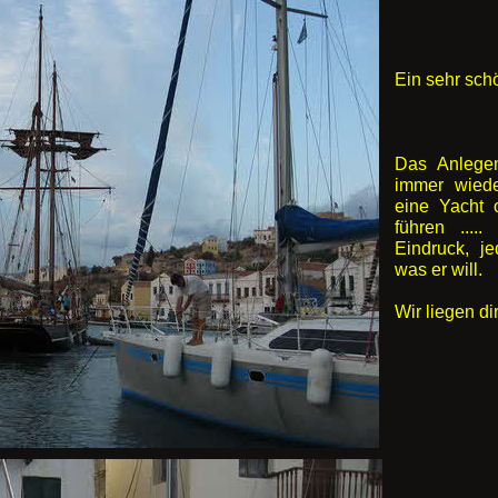
Ein sehr sch
Das Anlegema
immer wieder
eine Yacht 
führen ....
Eindruck, j
was er will.
Wir liegen di