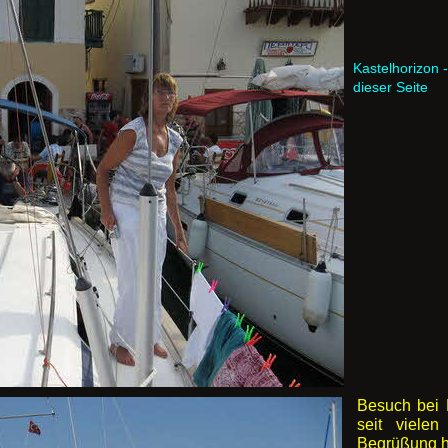
Kastelhorizon -
dieser Seite
Besuch bei 
seit viele
Begrüßung he