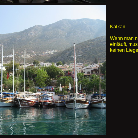
Kalkan
Wenn man na
einläuft, mu
keinen Lieg