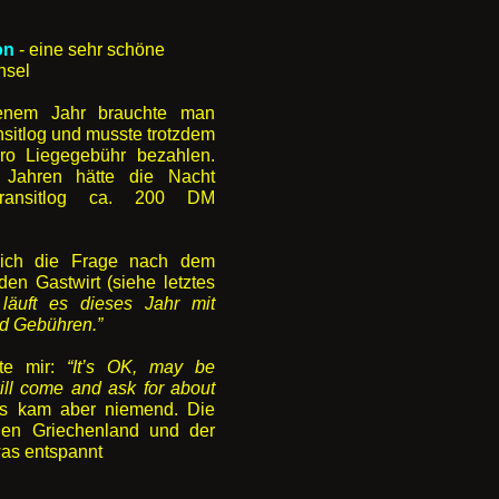
on
- eine sehr schöne
nsel
enem Jahr brauchte man
nsitlog und musste trotzdem
o Liegegebühr bezahlen.
Jahren hätte die Nacht
Transitlog ca. 200 DM
eich die Frage nach dem
en Gastwirt (siehe letztes
läuft es dieses Jahr mit
nd Gebühren.”
te mir:
“It’s OK, may be
ll come and ask for about
 kam aber niemend. Die
en Griechenland und der
was entspannt