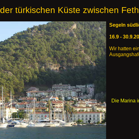
der türkischen Küste zwischen Fet
Segeln süd
16.9 
Wir hatten ei
Ausgangshafe
Die Marina i