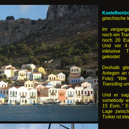
Kastelhoriz
griechische I
Im vergang
noch ein Tra
noch 20 Eur
Und vor 4 
inklusive 
gekostet.
Deshalb gl
Anlegen an d
Foto):
“Wie 
Transitlog u
Und er sag
somebody wi
15 Euro..”
Es
Lage zwisch
Türkei ist et