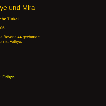
hye und Mira
liche Türkei
- 30.9.2006
ne Bavaria 44 gechartert.
n ist Fethye.
n Fethye.